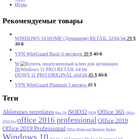
Игры
Рекомендуемые товары
WINDOWS 10 HOME (Домашняя) RETAIL 32/64 bit
29
$
39
$
VPN WireGuard Basic 6 месяцев
39
$
49
$
W
IN
DOWS 11 PRO ORIGINAL x64 bit
45
$
89
$
VPN WireGuard Platinum 3 месяца
49
$
Теги
Abletunes templates
NOD32
Office 365
Mac OS
OEM
Office
office 2016 professional
Office 2019
2016 Pro
Office 2019 Professional
Office Home and Business
Sticker
Windows 10
Windows 10 Enterprise
Windows 10 enterprise ltsb