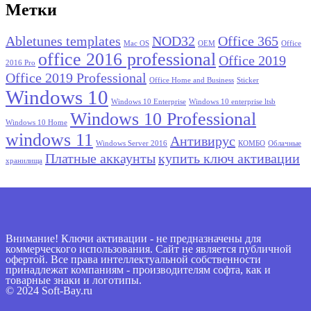
Метки
Abletunes templates
NOD32
Office 365
Mac OS
OEM
Office
office 2016 professional
Office 2019
2016 Pro
Office 2019 Professional
Office Home and Business
Sticker
Windows 10
Windows 10 Enterprise
Windows 10 enterprise ltsb
Windows 10 Professional
Windows 10 Home
windows 11
Антивирус
Windows Server 2016
КОМБО
Облачные
Платные аккаунты
купить ключ активации
хранилища
Внимание! Ключи активации - не предназначены для
коммерческого использования. Сайт не является публичной
офертой. Все права интеллектуальной собственности
принадлежат компаниям - производителям софта, как и
товарные знаки и логотипы.
© 2024 Soft-Bay.ru