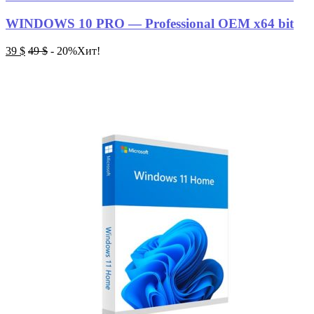
WINDOWS 10 PRO — Professional OEM х64 bit
39
$
49
$
- 20%
Хит!