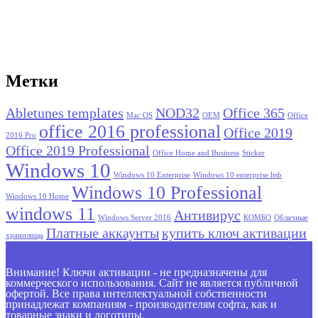
Метки
Abletunes templates
NOD32
Office 365
Mac OS
OEM
Office
office 2016 professional
Office 2019
2016 Pro
Office 2019 Professional
Office Home and Business
Sticker
Windows 10
Windows 10 Enterprise
Windows 10 enterprise ltsb
Windows 10 Professional
Windows 10 Home
windows 11
Антивирус
Windows Server 2016
КОМБО
Облачные
Платные аккаунты
купить ключ активации
хранилища
Внимание! Ключи активации - не предназначены для
коммерческого использования. Сайт не является публичной
офертой. Все права интеллектуальной собственности
принадлежат компаниям - производителям софта, как и
товарные знаки и логотипы.