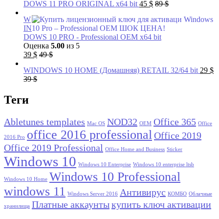
DOWS 11 PRO ORIGINAL x64 bit
45
$
89
$
W
IN
DOWS 10 PRO - Professional OEM х64 bit
Оценка
5.00
из 5
39
$
49
$
WINDOWS 10 HOME (Домашняя) RETAIL 32/64 bit
29
$
39
$
Теги
Abletunes templates
NOD32
Office 365
Mac OS
OEM
Office
office 2016 professional
Office 2019
2016 Pro
Office 2019 Professional
Office Home and Business
Sticker
Windows 10
Windows 10 Enterprise
Windows 10 enterprise ltsb
Windows 10 Professional
Windows 10 Home
windows 11
Антивирус
Windows Server 2016
КОМБО
Облачные
Платные аккаунты
купить ключ активации
хранилища