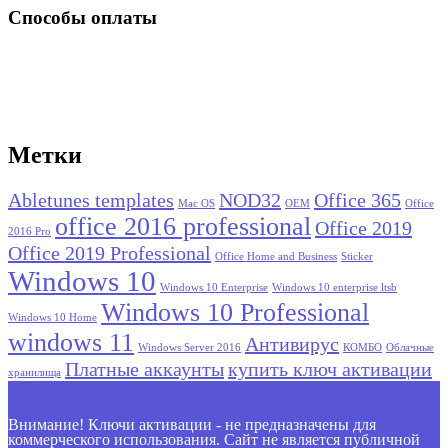
Способы оплаты
Метки
Abletunes templates
NOD32
Office 365
Mac OS
OEM
Office
office 2016 professional
Office 2019
2016 Pro
Office 2019 Professional
Office Home and Business
Sticker
Windows 10
Windows 10 Enterprise
Windows 10 enterprise ltsb
Windows 10 Professional
Windows 10 Home
windows 11
Антивирус
Windows Server 2016
КОМБО
Облачные
Платные аккаунты
купить ключ активации
хранилища
Внимание! Ключи активации - не предназначены для
коммерческого использования. Сайт не является публичной