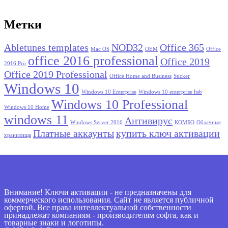
Метки
Abletunes templates
NOD32
Office 365
Mac OS
OEM
Office
office 2016 professional
Office 2019
2016 Pro
Office 2019 Professional
Office Home and Business
Sticker
Windows 10
Windows 10 Enterprise
Windows 10 enterprise ltsb
Windows 10 Professional
Windows 10 Home
windows 11
Антивирус
Windows Server 2016
КОМБО
Облачные
Платные аккаунты
купить ключ активации
хранилища
Внимание! Ключи активации - не предназначены для
коммерческого использования. Сайт не является публичной
офертой. Все права интеллектуальной собственности
принадлежат компаниям - производителям софта, как и
товарные знаки и логотипы.