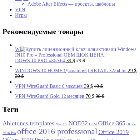
Adobe After Effects — проекты, шаблоны
VPN
Игры
Рекомендуемые товары
W
IN
DOWS 10 PRO x86/x64
39
$
79
$
WINDOWS 10 HOME (Домашняя) RETAIL 32/64 bit
29
$
39
$
VPN WireGuard Basic 6 месяцев
39
$
49
$
VPN WireGuard Gold 12 месяцев
70
$
98
$
Теги
Abletunes templates
NOD32
Office 365
Mac OS
OEM
Office
office 2016 professional
Office 2019
2016 Pro
Office 2019 Professional